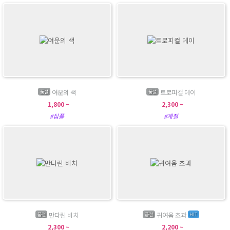
여운의 색
트로피컬 데이
품절
품절
1,800 ~
2,300 ~
#심플
#계절
만다린 비치
귀여움 초과
품절
품절
HIT
2,300 ~
2,200 ~