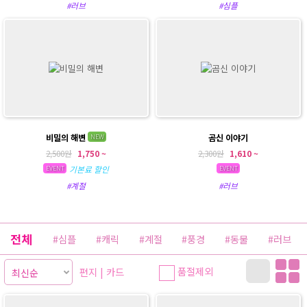
#러브
#심플
비밀의 해변
곰신 이야기
NEW
2,500원
1,750 ~
2,300원
1,610 ~
기본료 할인
EVENT
EVENT
#계절
#러브
전체
#심플
#캐릭
#계절
#풍경
#동물
#러브
품절제외
편지
|
카드