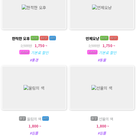
한적한 오후
언제오냥
NEW
BEST
HIT
NEW
BEST
2,500원
1,750 ~
2,500원
1,750 ~
기본료 할인
기본료 할인
EVENT
EVENT
#풍경
#동물
울림의 색
선율의 색
품절
HIT
품절
1,800 ~
1,800 ~
#심플
#심플