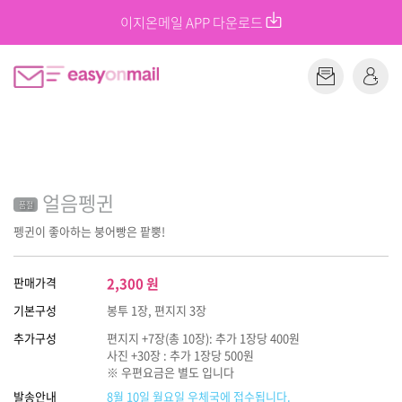
이지온메일 APP 다운로드
얼음펭귄
품절
펭귄이 좋아하는 붕어빵은 팥뿡!
판매가격
2,300
원
기본구성
봉투 1장, 편지지 3장
추가구성
편지지 +7장(총 10장): 추가 1장당 400원
사진 +30장 : 추가 1장당 500원
※ 우편요금은 별도 입니다
발송안내
8월 10일 월요일 우체국에 접수됩니다.