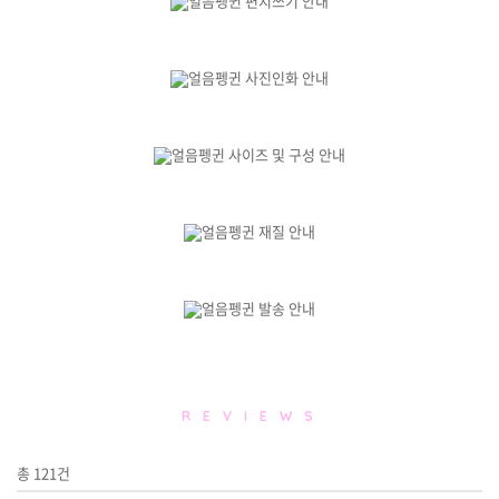
R E V I E W S
총
121
건