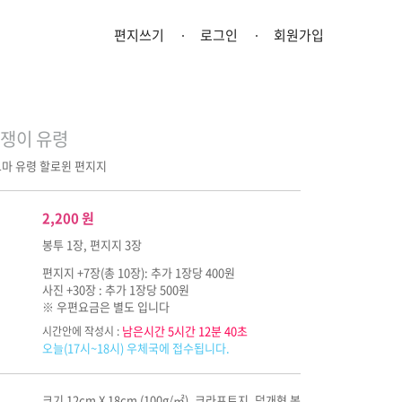
편지쓰기
로그인
회원가입
쟁이 유령
꼬마 유령 할로윈 편지지
2,200
원
봉투 1장, 편지지 3장
편지지 +7장(총 10장): 추가 1장당 400원
사진 +30장 : 추가 1장당 500원
※ 우편요금은 별도 입니다
남은시간 5시간 12분 40초
시간안에 작성시 :
오늘(17시~18시) 우체국에 접수됩니다.
크기 12cm X 18cm (100g/㎡), 크라프트지, 덮개형 봉