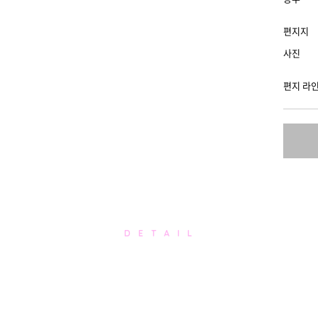
편지지
사진
편지 라
D E T A I L