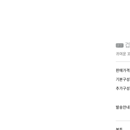
겁
품절
귀여운 
판매가격
기본구성
추가구성
발송안내
봉투