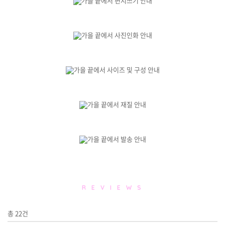
R E V I E W S
총
22
건