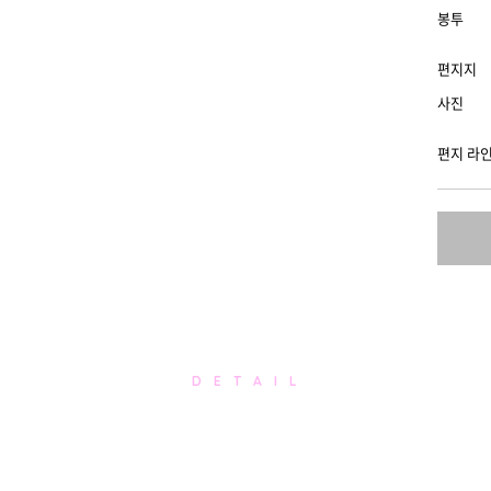
봉투
편지지
사진
편지 라
D E T A I L