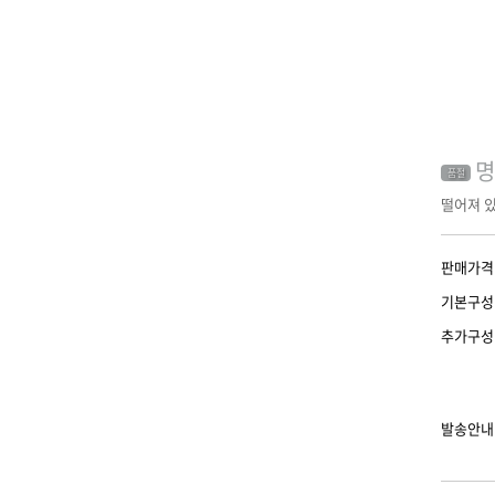
명
품절
떨어져 
판매가격
기본구성
추가구성
발송안내