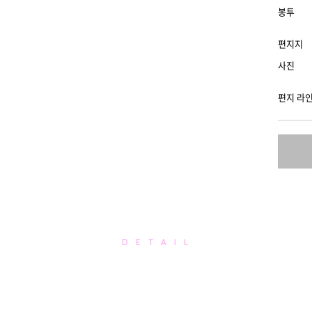
봉투
편지지
사진
편지 라
D E T A I L