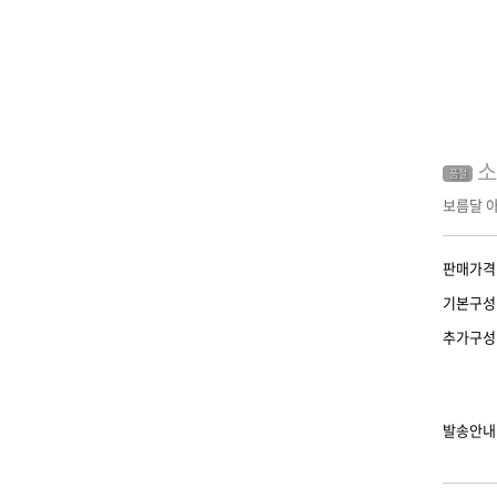
소
품절
보름달 아
판매가격
기본구성
추가구성
발송안내