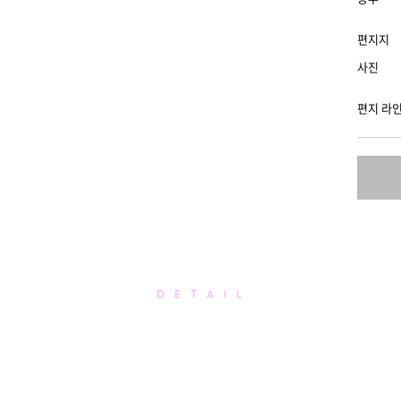
편지지
사진
편지 라
D E T A I L