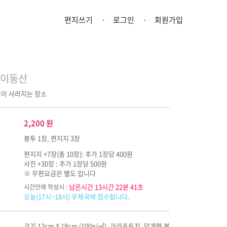
편지쓰기
로그인
회원가입
놀이동산
정이 사라지는 장소
2,200
원
봉투 1장, 편지지 3장
편지지 +7장(총 10장): 추가 1장당 400원
사진 +30장 : 추가 1장당 500원
※ 우편요금은 별도 입니다
남은시간 13시간 22분 40초
시간안에 작성시 :
오늘(17시~18시) 우체국에 접수됩니다.
크기 12cm X 18cm (100g/㎡), 크라프트지, 덮개형 봉