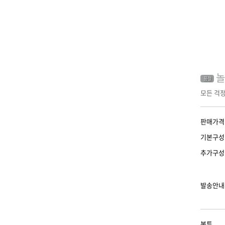
품절
모든 걱
판매가격
기본구성
추가구성
발송안내
봉투