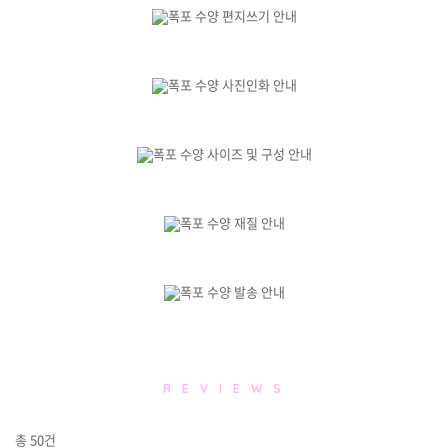
R E V I E W S
총
50
건