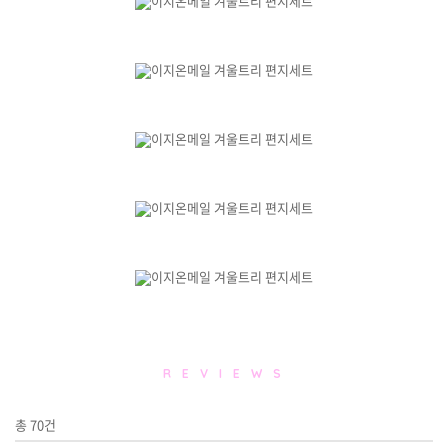
R E V I E W S
총
70
건