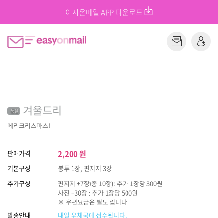
이지온메일 APP 다운로드
겨울트리
품절
메리크리스마스!
판매가격
2,200
원
기본구성
봉투 1장, 편지지 3장
추가구성
편지지 +7장(총 10장): 추가 1장당 300원
사진 +30장 : 추가 1장당 500원
※ 우편요금은 별도 입니다
발송안내
내일 우체국에 접수됩니다.