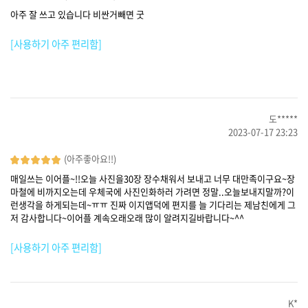
아주 잘 쓰고 있습니다 비싼거빼면 굿
[사용하기 아주 편리함]
도*****
2023-07-17 23:23
(아주좋아요!!)
매일쓰는 이어플~!!오늘 사진을30장 장수채워서 보내고 너무 대만족이구요~장
마철에 비까지오는데 우체국에 사진인화하러 가려면 정말..오늘보내지말까?이
런생각을 하게되는데~ㅠㅠ 진짜 이지앱덕에 편지를 늘 기다리는 제남친에게 그
저 감사합니다~이어플 계속오래오래 많이 알려지길바랍니다~^^
[사용하기 아주 편리함]
K*