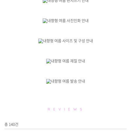
R E V I E W S
총
140
건