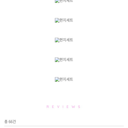
R E V I E W S
총
66
건