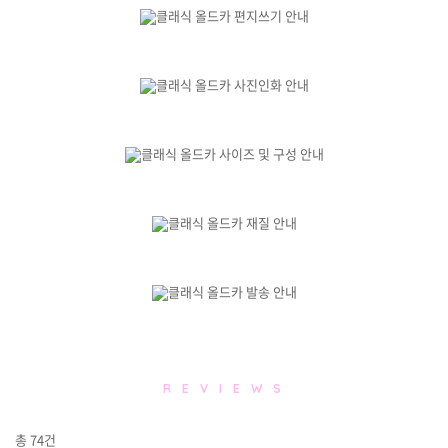
R E V I E W S
총
74
건