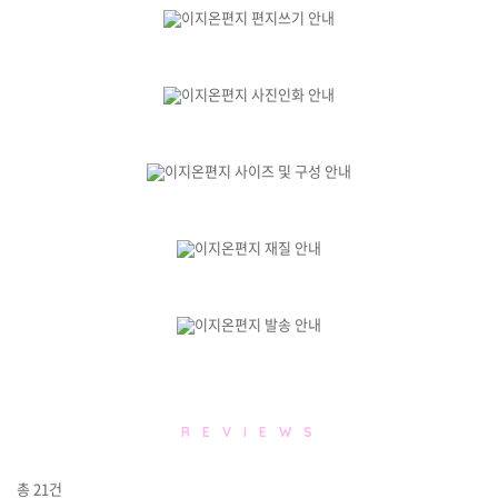
R E V I E W S
총
21
건