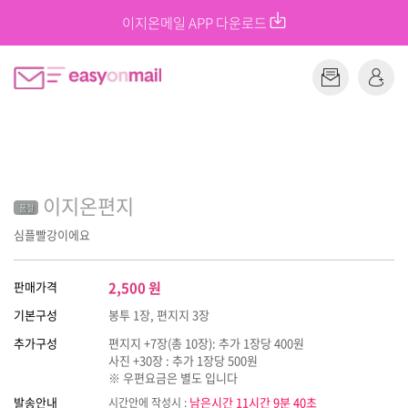
이지온메일 APP 다운로드
이지온편지
품절
심플빨강이에요
판매가격
2,500
원
기본구성
봉투 1장, 편지지 3장
추가구성
편지지 +7장(총 10장): 추가 1장당 400원
사진 +30장 : 추가 1장당 500원
※ 우편요금은 별도 입니다
발송안내
남은시간 11시간 9분 40초
시간안에 작성시 :