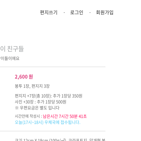
편지쓰기
로그인
회원가입
이 친구들
냥이들이에요
2,600
원
봉투 1장, 편지지 3장
편지지 +7장(총 10장): 추가 1장당 350원
사진 +30장 : 추가 1장당 500원
※ 우편요금은 별도 입니다
남은시간 7시간 50분 40초
시간안에 작성시 :
오늘(17시~18시) 우체국에 접수됩니다.
크기 12cm X 18cm (100g/㎡), 크라프트지, 덮개형 봉