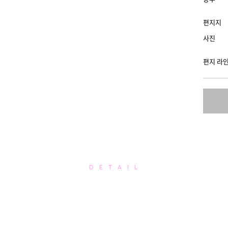
편지지
사진
편지 라
D E T A I L