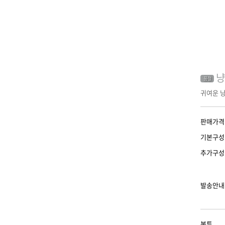
냥
품절
귀여운 
판매가격
기본구성
추가구성
발송안내
봉투