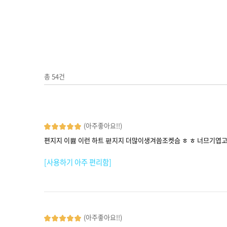
총
54
건
(아주좋아요!!)
편지지 이쁌 이런 하트 펻지지 더많이생겨씀조켓슴 ㅎ ㅎ 너므기엽고
[사용하기 아주 편리함]
(아주좋아요!!)