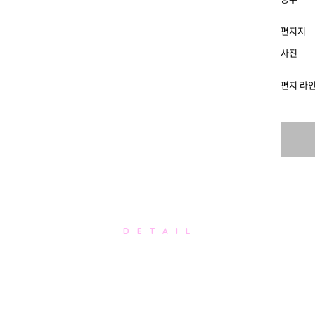
편지지
사진
편지 라
D E T A I L