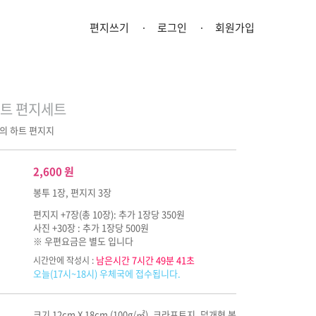
편지쓰기
로그인
회원가입
트 편지세트
의 하트 편지지
2,600
원
봉투 1장, 편지지 3장
편지지 +7장(총 10장): 추가 1장당 350원
사진 +30장 : 추가 1장당 500원
※ 우편요금은 별도 입니다
남은시간 7시간 49분 40초
시간안에 작성시 :
오늘(17시~18시) 우체국에 접수됩니다.
크기 12cm X 18cm (100g/㎡), 크라프트지, 덮개형 봉