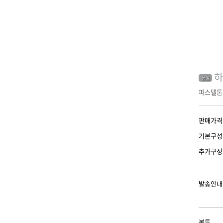
하
품절
파스텔톤
판매가격
기본구성
추가구성
발송안내
봉투