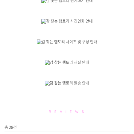
R E V I E W S
총
28
건