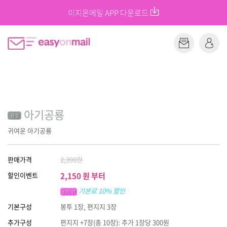
이지온메일 APP 다운로드
아기공룡
품절
귀여운 아기공룡
판매가격
2,390
원
할인이벤트
2,150
원 부터
기본료 10% 할인
EVENT
기본구성
봉투 1장, 편지지 3장
추가구성
편지지 +7장(총 10장): 추가 1장당 300원